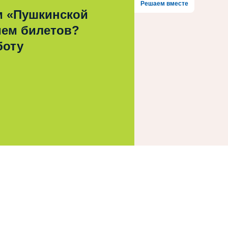
Решаем вместе
м «Пушкинской
ием билетов?
боту