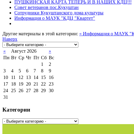
ПУШКИНСКАЯ КАРТА ТЕПЕРЬ И В НАШИХ КДЦ!!!
Совет ветеранов пос.Кукуштан
Сотрудники Кукуштанского дома культуры
Информация о МАУК "КДЦ "Квартет"
Другие материалы в этой категории:
« Информация о МАУК "К
Наверх
«
Август 2026
»
Пн
Вт
Ср
Чт
Пт
Сб
Вс
1
2
3
4
5
6
7
8
9
10
11
12
13
14
15
16
17
18
19
20
21
22
23
24
25
26
27
28
29
30
31
Категории