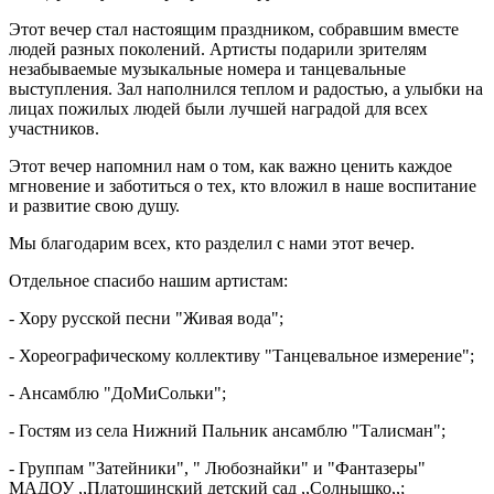
Этот вечер стал настоящим праздником, собравшим вместе
людей разных поколений. Артисты подарили зрителям
незабываемые музыкальные номера и танцевальные
выступления. Зал наполнился теплом и радостью, а улыбки на
лицах пожилых людей были лучшей наградой для всех
участников.
Этот вечер напомнил нам о том, как важно ценить каждое
мгновение и заботиться о тех, кто вложил в наше воспитание
и развитие свою душу.
Мы благодарим всех, кто разделил с нами этот вечер.
Отдельное спасибо нашим артистам:
- Х
ору русской песни "Живая вода";
- Хореографическому коллективу "Танцевальное измерение";
- Ансамблю "ДоМиСольки";
- Гостям из села Нижний Пальник ансамблю "Талисман";
- Группам "Затейники", " Любознайки" и "Фантазеры"
МАДОУ ,,Платошинский детский сад ,,Солнышко,,;