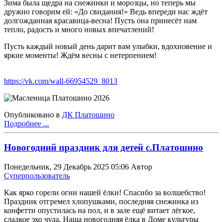
Зима была щедра на снежинки и морозцы, но теперь мы
дружно говорим ей: «До свидания!» Ведь впереди нас ждёт
долгожданная красавица-весна! Пусть она принесёт нам
тепло, радость и много новых впечатлений!
Пусть каждый новый день дарит вам улыбки, вдохновение и
яркие моменты! Ждём весны с нетерпением!
https://vk.com/wall-66954529_8013
Опубликовано в
ДК Платошино
Подробнее ...
Новогодний праздник для детей с.Платошино
Понедельник, 29 Декабрь 2025 05:06
Автор
Суперпользователь
Как ярко горели огни нашей ёлки! Спасибо за волшебство!
Праздник отгремел хлопушками, последняя снежинка из
конфетти опустилась на пол, и в зале ещё витает лёгкое,
сладкое эхо чуда. Наша новогодняя ёлка в Доме культуры