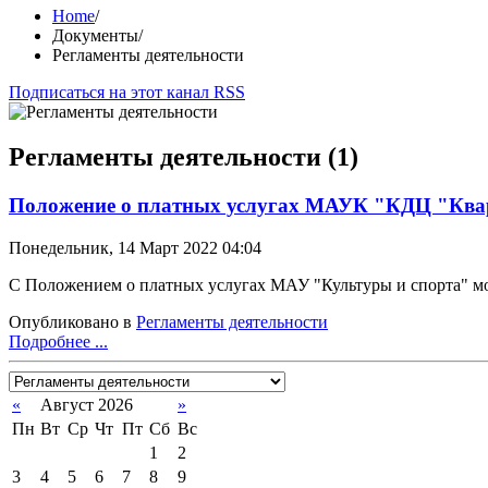
Home
/
Документы
/
Регламенты деятельности
Подписаться на этот канал RSS
Регламенты деятельности (1)
Положение о платных услугах МАУК "КДЦ "Ква
Понедельник, 14 Март 2022 04:04
С Положением о платных услугах МАУ "Культуры и спорта" мож
Опубликовано в
Регламенты деятельности
Подробнее ...
«
Август 2026
»
Пн
Вт
Ср
Чт
Пт
Сб
Вс
1
2
3
4
5
6
7
8
9