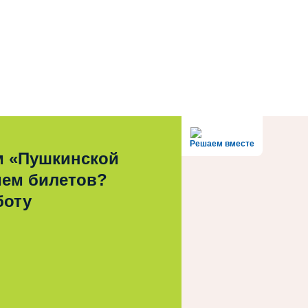
Решаем вместе
м «Пушкинской
ием билетов?
боту