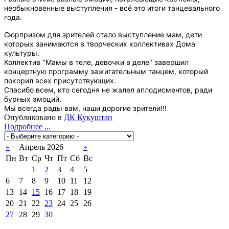
необыкновенные выступления - всё это итоги танцевального
года.
Сюрпризом для зрителей стало выступление мам, дети
которых занимаются в творческих коллективах Дома
культуры.
Коллектив "Мамы в теле, девочки в деле" завершил
концертную программу зажигательным танцем, который
покорил всех присутствующих.
Спасибо всем, кто сегодня не жалел аплодисментов, ради
бурных эмоций.
Мы всегда рады вам, наши дорогие зрители!!!
Опубликовано в
ДК Кукуштан
Подробнее ...
«
Апрель 2026
»
Пн
Вт
Ср
Чт
Пт
Сб
Вс
1
2
3
4
5
6
7
8
9
10
11
12
13
14
15
16
17
18
19
20
21
22
23
24
25
26
27
28
29
30