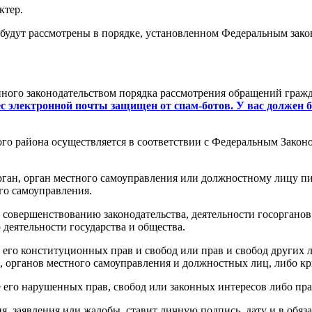
ктер.
удут рассмотрены в порядке, установленном Федеральным закон
ого законодательством порядка рассмотрения обращений гражд
ес электронной почты защищен от спам-ботов. У вас должен б
 района осуществляется в соответствии с Федеральным Законо
ан, орган местного самоуправления или должностному лицу пис
го самоуправления.
совершенствованию законодательства, деятельности госорганов
деятельности государства и общества.
 его конституционных прав и свобод или прав и свобод других 
в, органов местного самоуправления и должностных лиц, либо к
его нарушенных прав, свобод или законных интересов либо прав
 заявления или жалобы, ставит личную подпись, дату и в обяза