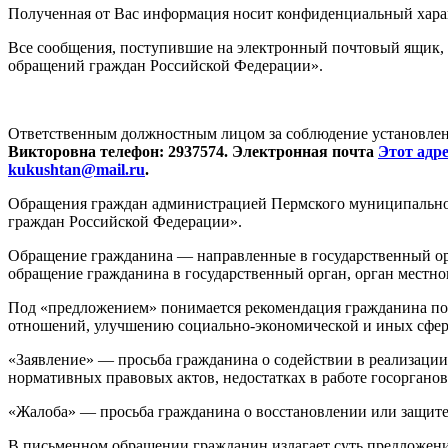
Полученная от Вас информация носит конфиденциальный хара
Все сообщения, поступившие на электронный почтовый ящик, б
обращений граждан Российской Федерации».
Ответственным должностным лицом за соблюдение установленн
Викторовна телефон: 2937574. Электронная почта
Этот адр
kukushtan@mail.ru
.
Обращения граждан администрацией Пермского муниципального
граждан Российской Федерации».
Обращение гражданина — направленные в государственный орг
обращение гражданина в государственный орган, орган местно
Под «предложением» понимается рекомендация гражданина по 
отношений, улучшению социально-экономической и иных сфер 
«Заявление» — просьба гражданина о содействии в реализации
нормативных правовых актов, недостатках в работе госоргано
«Жалоба» — просьба гражданина о восстановлении или защите 
В письменном обращении гражданин излагает суть предложения,