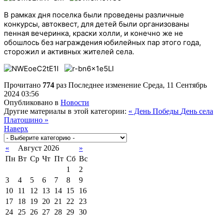
В рамках дня поселка были проведены различные
конкурсы, автоквест, для детей были организованы
пенная вечеринка, краски холли, и конечно же не
обошлось без награждения юбилейных пар этого года,
сторожил и активных жителей села.
Прочитано
774
раз
Последнее изменение Среда, 11 Сентябрь
2024 03:56
Опубликовано в
Новости
Другие материалы в этой категории:
« День Победы
День села
Платошино »
Наверх
«
Август 2026
»
Пн
Вт
Ср
Чт
Пт
Сб
Вс
1
2
3
4
5
6
7
8
9
10
11
12
13
14
15
16
17
18
19
20
21
22
23
24
25
26
27
28
29
30