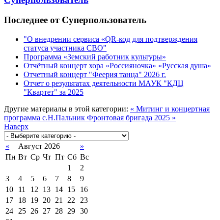
Последнее от Суперпользователь
"О внедрении сервиса «QR-код для подтверждения
статуса участника СВО"
Программа «Земский работник культуры»
Отчётный концерт хора «Россияночка» «Русская душа»
Отчетный концерт "Феерия танца" 2026 г.
Отчет о результатах деятельности МАУК "КДЦ
"Квартет" за 2025
Другие материалы в этой категории:
« Митинг и концертная
программа с.Н.Пальник
Фронтовая бригада 2025 »
Наверх
«
Август 2026
»
Пн
Вт
Ср
Чт
Пт
Сб
Вс
1
2
3
4
5
6
7
8
9
10
11
12
13
14
15
16
17
18
19
20
21
22
23
24
25
26
27
28
29
30