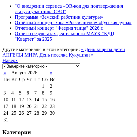
"О внедрении сервиса «QR-код для подтверждения
статуса участника СВО"
Программа «Земский работник культуры»
Отчётный концерт хора «Россияночка» «Русская душа»
Отчетный концерт "Феерия танца" 2026 г.
Отчет о результатах деятельности МАУК "КДЦ
"Квартет" за 2025
Другие материалы в этой категории:
« День защиты детей
АНГЕЛЫ МИРА
День поселка Кукуштан »
Наверх
«
Август 2026
»
Пн
Вт
Ср
Чт
Пт
Сб
Вс
1
2
3
4
5
6
7
8
9
10
11
12
13
14
15
16
17
18
19
20
21
22
23
24
25
26
27
28
29
30
31
Категории